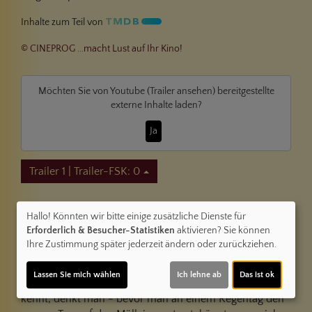
Inhalte zum Teil von
© CINEPROG ...macht Lust auf Ihr Kino!
Möchten Sie von
Youtube (Trailer ansehen)
bereitgestellte
externe Inhalte laden?
Ja
Trailer 1 | Trailer-FSK: 0
Kommentare
Hallo! Könnten wir bitte einige zusätzliche Dienste für
Erforderlich & Besucher-Statistiken
aktivieren? Sie können
★
★
★
★
☆
3
Ihre Zustimmung später jederzeit ändern oder zurückziehen.
TomDü.
am 31.07.2025
★
★
★
★
★
Lassen Sie mich wählen
Ich lehne ab
Das ist ok
Wenn man -Heidi- hört, da man sie ja aus dem TV
kennt, denkt man - bevor man an einem Regentag den