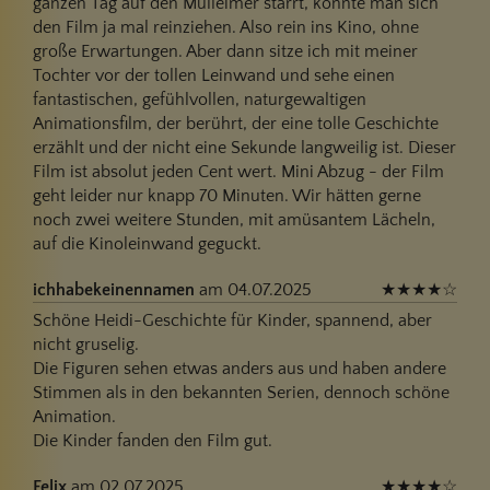
ganzen Tag auf den Mülleimer starrt, könnte man sich
den Film ja mal reinziehen. Also rein ins Kino, ohne
große Erwartungen. Aber dann sitze ich mit meiner
Tochter vor der tollen Leinwand und sehe einen
fantastischen, gefühlvollen, naturgewaltigen
Animationsfilm, der berührt, der eine tolle Geschichte
erzählt und der nicht eine Sekunde langweilig ist. Dieser
Film ist absolut jeden Cent wert. Mini Abzug - der Film
geht leider nur knapp 70 Minuten. Wir hätten gerne
noch zwei weitere Stunden, mit amüsantem Lächeln,
auf die Kinoleinwand geguckt.
ichhabekeinennamen
am 04.07.2025
★
★
★
★
☆
Schöne Heidi-Geschichte für Kinder, spannend, aber
nicht gruselig.
Die Figuren sehen etwas anders aus und haben andere
Stimmen als in den bekannten Serien, dennoch schöne
Animation.
Die Kinder fanden den Film gut.
Felix
am 02.07.2025
★
★
★
★
☆