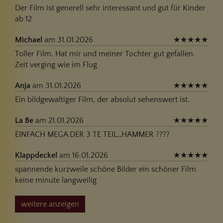
Der Film ist generell sehr interessant und gut für Kinder
ab 12
Michael
am 31.01.2026
★
★
★
★
★
Toller Film. Hat mir und meiner Tochter gut gefallen.
Zeit verging wie im Flug
Anja
am 31.01.2026
★
★
★
★
★
Ein bildgewaltiger Film, der absolut sehenswert ist.
La Be
am 21.01.2026
★
★
★
★
★
EINFACH MEGA DER 3 TE TEIL,,HAMMER ????
Klappdeckel
am 16.01.2026
★
★
★
★
★
spannende kurzweile schöne Bilder ein schöner Film
keine minute langweilig
weitere anzeigen