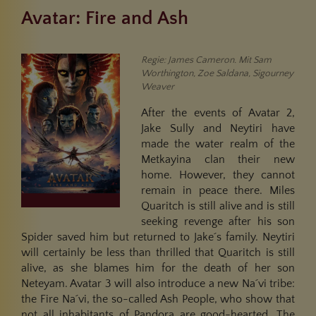
Avatar: Fire and Ash
Regie: James Cameron. Mit Sam
Worthington, Zoe Saldana, Sigourney
Weaver
After the events of Avatar 2,
Jake Sully and Neytiri have
made the water realm of the
Metkayina clan their new
home. However, they cannot
remain in peace there. Miles
Quaritch is still alive and is still
seeking revenge after his son
Spider saved him but returned to Jake´s family. Neytiri
will certainly be less than thrilled that Quaritch is still
alive, as she blames him for the death of her son
Neteyam. Avatar 3 will also introduce a new Na´vi tribe:
the Fire Na´vi, the so-called Ash People, who show that
not all inhabitants of Pandora are good-hearted. The