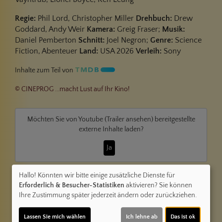
Regie:
Phil Lord, Christopher Miller
Drehbuch:
Drew
Goddard, Andy Weir
Kamera:
Greig Fraser;
Musik:
Daniel Pemberton
Schnitt:
Joel Negron;
Genre:
Science
Fiction, Abenteuer
Land:
USA 2026
Verleih:
Sony
Inhalte zum Teil von
© CINEPROG ...macht Lust auf Ihr Kino!
Möchten Sie von
Youtube (Trailer ansehen)
bereitgestellte
externe Inhalte laden?
Ja
Hallo! Könnten wir bitte einige zusätzliche Dienste für
Trailer 5 | Trailer-FSK: 12
Erforderlich & Besucher-Statistiken
aktivieren? Sie können
Ihre Zustimmung später jederzeit ändern oder zurückziehen.
Kommentare
Lassen Sie mich wählen
Ich lehne ab
Das ist ok
★
★
★
★
★