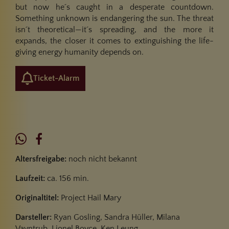
but now he´s caught in a desperate countdown.
Something unknown is endangering the sun. The threat
isn´t theoretical—it´s spreading, and the more it
expands, the closer it comes to extinguishing the life-
giving energy humanity depends on.
Ticket-Alarm
Altersfreigabe:
noch nicht bekannt
Laufzeit:
ca. 156 min.
Originaltitel:
Project Hail Mary
Darsteller:
Ryan Gosling, Sandra Hüller, Milana
Vayntrub, Lionel Boyce, Ken Leung