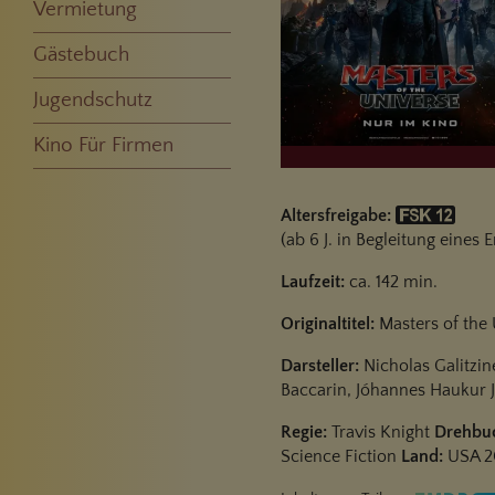
Vermietung
Gästebuch
Jugendschutz
Kino Für Firmen
Altersfreigabe:
(ab 6 J. in Begleitung eines
Laufzeit:
ca. 142 min.
Originaltitel:
Masters of the 
Darsteller:
Nicholas Galitzin
Baccarin, Jóhannes Haukur J
Regie:
Travis Knight
Drehbu
Science Fiction
Land:
USA 2