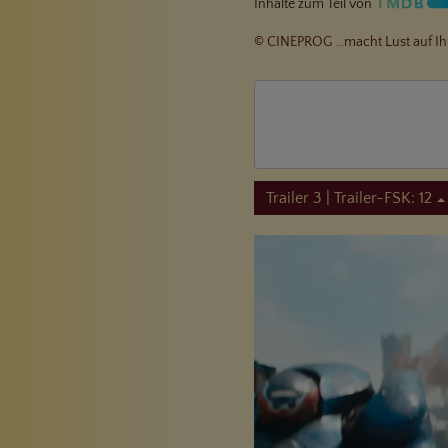
Inhalte zum Teil von
© CINEPROG ...macht Lust auf Ih
Trailer 3 | Trailer-FSK: 12