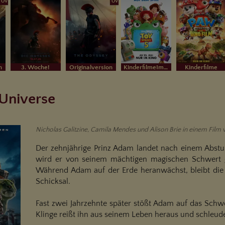
OV
OV
n
3. Woche!
Originalversion
KinderfilmeIm Bundesstart
Kinderfilme
 Universe
Nicholas Galitzine, Camila Mendes und Alison Brie in einem Film 
Der zehnjährige Prinz Adam landet nach einem Abstu
wird er von seinem mächtigen magischen Schwert ge
Während Adam auf der Erde heranwächst, bleibt die 
Schicksal.
Fast zwei Jahrzehnte später stößt Adam auf das Schwer
Klinge reißt ihn aus seinem Leben heraus und schleude