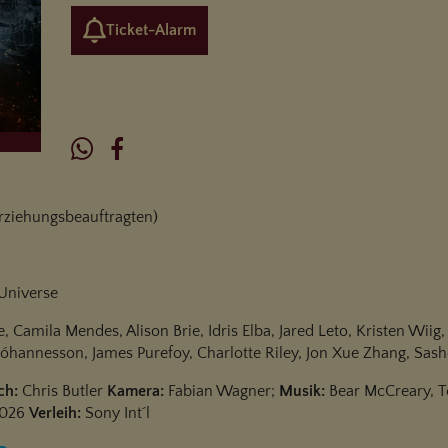
Ticket-Alarm
 Erziehungsbeauftragten)
Universe
e, Camila Mendes, Alison Brie, Idris Elba, Jared Leto, Kristen Wii
óhannesson, James Purefoy, Charlotte Riley, Jon Xue Zhang, Sashe
ch:
Chris Butler
Kamera:
Fabian Wagner;
Musik:
Bear McCreary, 
026
Verleih:
Sony Int´l