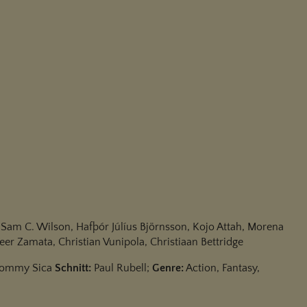
g, Sam C. Wilson, Hafþór Júlíus Björnsson, Kojo Attah, Morena
er Zamata, Christian Vunipola, Christiaan Bettridge
Tommy Sica
Schnitt:
Paul Rubell;
Genre:
Action, Fantasy,