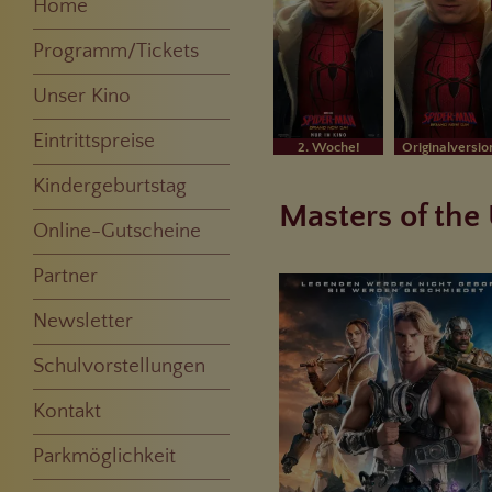
Home
Programm/Tickets
Best Of Cinema
Montagskino
Originalversion
Sneak
Kinderfilme
Vorschau
Komplettes Programm
Unser Kino
Unsere Säle
Eintrittspreise
2. Woche!
Originalversio
Kindergeburtstag
Masters of the
Online-Gutscheine
Partner
Newsletter
Schulvorstellungen
Kontakt
Parkmöglichkeit