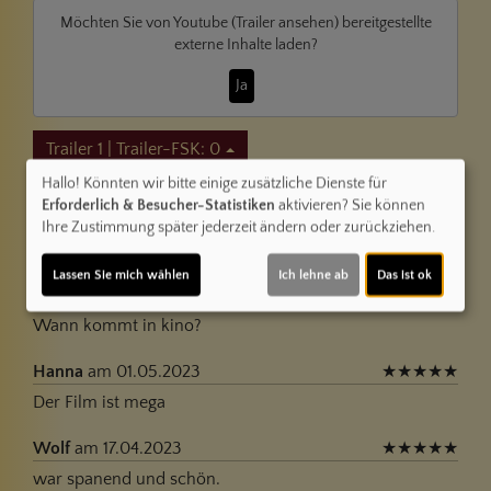
Möchten Sie von
Youtube (Trailer ansehen)
bereitgestellte
externe Inhalte laden?
Ja
Trailer 1 | Trailer-FSK: 0
Hallo! Könnten wir bitte einige zusätzliche Dienste für
Erforderlich & Besucher-Statistiken
aktivieren? Sie können
Kommentare
Ihre Zustimmung später jederzeit ändern oder zurückziehen.
★
★
★
★
☆
20
Lassen Sie mich wählen
Ich lehne ab
Das ist ok
Draghici Raluca
am 27.09.2023
★
★
★
★
★
Wann kommt in kino?
Hanna
am 01.05.2023
★
★
★
★
★
Der Film ist mega
Wolf
am 17.04.2023
★
★
★
★
★
war spanend und schön.