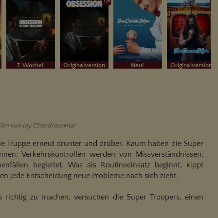
OV
OV
7. Woche!
Originalversion
Neu!
Originalversion
Film von Jay Chandrasekhar
 die Truppe erneut drunter und drüber. Kaum haben die Super
nen: Verkehrskontrollen werden von Missverständnissen,
nfällen begleitet. Was als Routineeinsatz beginnt, kippt
enen jede Entscheidung neue Probleme nach sich zieht.
 richtig zu machen, versuchen die Super Troopers, einen