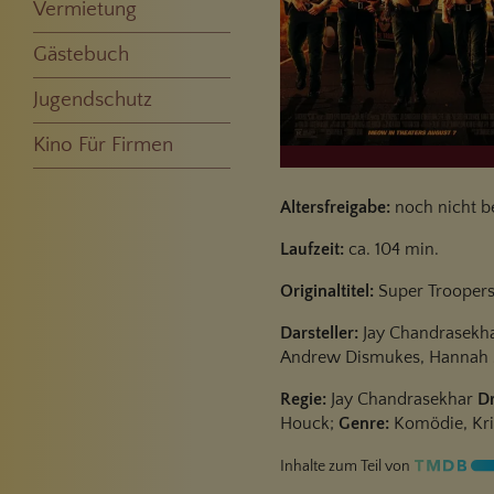
Vermietung
Gästebuch
Jugendschutz
Kino Für Firmen
Altersfreigabe:
noch nicht b
Laufzeit:
ca. 104 min.
Originaltitel:
Super Troopers
Darsteller:
Jay Chandrasekhar
Andrew Dismukes, Hannah Sim
Regie:
Jay Chandrasekhar
D
Houck;
Genre:
Komödie, Kri
Inhalte zum Teil von