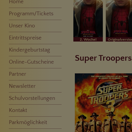
Home
Programm/Tickets
Best Of Cinema
Montagskino
Originalversion
Sneak
Kinderfilme
Vorschau
Komplettes Programm
Unser Kino
Unsere Säle
Eintrittspreise
2. Woche!
Originalversio
Kindergeburtstag
Super Troopers
Online-Gutscheine
Partner
Newsletter
Schulvorstellungen
Kontakt
Parkmöglichkeit