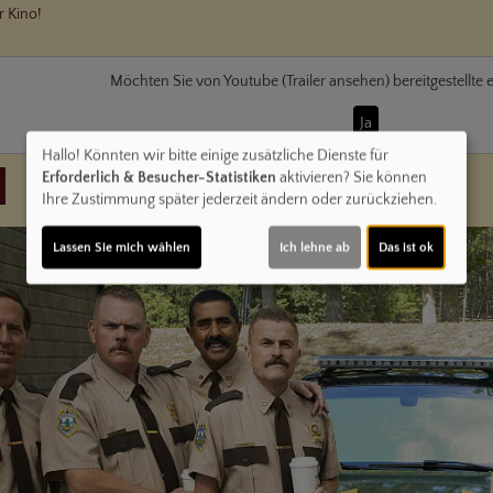
r Kino!
Möchten Sie von
Youtube (Trailer ansehen)
bereitgestellte 
Ja
Hallo! Könnten wir bitte einige zusätzliche Dienste für
Erforderlich & Besucher-Statistiken
aktivieren? Sie können
Ihre Zustimmung später jederzeit ändern oder zurückziehen.
Lassen Sie mich wählen
Ich lehne ab
Das ist ok