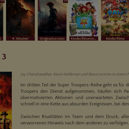
OV
OV
n
4. Woche!
Originalversion
KinderfilmeIm Bundesstart
Kinderfilme
 3
Jay Chandrasekhar, Kevin Heffernan und Steve Lemme in einem 
Im dritten Teil der Super Troopers-Reihe geht es für
Troopers den Dienst aufgenommen, häufen sich Pan
übermotivierten Aktionen und unerwarteten Zwische
schnell in eine Kette aus absurden Ereignissen, bei d
Zwischen Rivalitäten im Team und dem Druck, alles
verworrenen Hinweis nach dem anderen zu verfolgen.