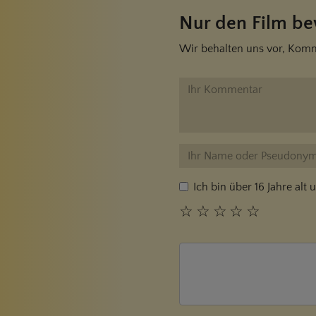
Nur den Film bew
Wir behalten uns vor, Komm
Ich bin über 16 Jahre al
☆
☆
☆
☆
☆