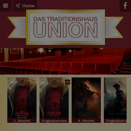
Home
OV
2. Woche!
Originalversion
4. Woche!
Originalversion