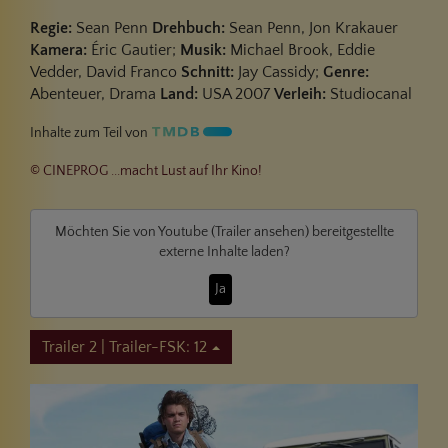
Regie:
Sean Penn
Drehbuch:
Sean Penn, Jon Krakauer
Kamera:
Éric Gautier;
Musik:
Michael Brook, Eddie
Vedder, David Franco
Schnitt:
Jay Cassidy;
Genre:
Abenteuer, Drama
Land:
USA 2007
Verleih:
Studiocanal
Inhalte zum Teil von
© CINEPROG ...macht Lust auf Ihr Kino!
Möchten Sie von
Youtube (Trailer ansehen)
bereitgestellte
externe Inhalte laden?
Ja
Trailer 2 | Trailer-FSK: 12