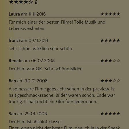
★
★
★
★
☆
6
Laura
am 11.11.2016
★
★
★
★
★
Für mich einer der besten Filme! Tolle Musik und
Lebensweisheiten.
franzi
am 09.11.2014
★
★
★
★
★
sehr schön, wirklich sehr schön
Renate
am 06.02.2008
★
★
★
☆
☆
Der Film war OK. Sehr schöne Bilder.
Ben
am 30.01.2008
★
★
★
☆
☆
Also bessere Filme gabs echt schon in der preview. Is
halt geschmackssache. Bilder waren schön, Ende war
traurig. Is halt nicht ein Film fuer jedermann.
San
am 29.01.2008
★
★
★
★
★
Der Film ist absolut klasse!
Einer, wenn nicht der beste Film, den ich je in der Sneak