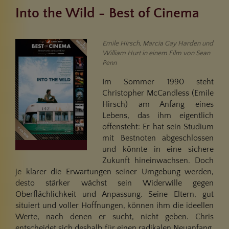
Into the Wild - Best of Cinema
Emile Hirsch, Marcia Gay Harden und
William Hurt in einem Film von Sean
Penn
Im Sommer 1990 steht
Christopher McCandless (Emile
Hirsch) am Anfang eines
Lebens, das ihm eigentlich
offensteht: Er hat sein Studium
mit Bestnoten abgeschlossen
und könnte in eine sichere
Zukunft hineinwachsen. Doch
je klarer die Erwartungen seiner Umgebung werden,
desto stärker wächst sein Widerwille gegen
Oberflächlichkeit und Anpassung. Seine Eltern, gut
situiert und voller Hoffnungen, können ihm die ideellen
Werte, nach denen er sucht, nicht geben. Chris
entscheidet sich deshalb für einen radikalen Neuanfang.