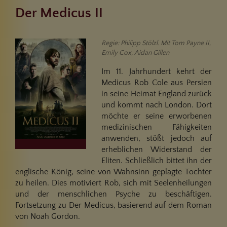
Der Medicus II
Regie: Philipp Stölzl. Mit Tom Payne II,
Emily Cox, Aidan Gillen
Im 11. Jahrhundert kehrt der
Medicus Rob Cole aus Persien
in seine Heimat England zurück
und kommt nach London. Dort
möchte er seine erworbenen
medizinischen Fähigkeiten
anwenden, stößt jedoch auf
erheblichen Widerstand der
Eliten. Schließlich bittet ihn der
englische König, seine von Wahnsinn geplagte Tochter
zu heilen. Dies motiviert Rob, sich mit Seelenheilungen
und der menschlichen Psyche zu beschäftigen.
Fortsetzung zu Der Medicus, basierend auf dem Roman
von Noah Gordon.