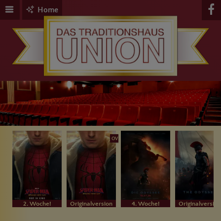
Home
OV
2. Woche!
Originalversion
4. Woche!
Originalversion