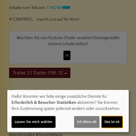
Inhalte zum Teil von
© CINEPROG ...macht Lust auf Ihr Kino!
Möchten Sie von
Youtube (Trailer ansehen)
bereitgestellte
externe Inhalte laden?
Ja
Trailer 2 | Trailer-FSK: 12
Kommentare
Hallo! Könnten wir bitte einige zusätzliche Dienste für
★
★
★
★
☆
10
Erforderlich & Besucher-Statistiken
aktivieren? Sie können
Ihre Zustimmung später jederzeit ändern oder zurückziehen.
Bernd
am 28.01.2026
★
★
★
★
★
Ich war begeistert vom Szenario und der
Lassen Sie mich wählen
Ich lehne ab
Das ist ok
schauspielerischen Leistung. Sehr unterhaltsames,
emotionales Kinoerlebnis.